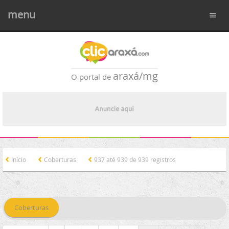
menu
araxá/mg
O portal de
Início
Coberturas
937 até 939 de 939 registros
Coberturas