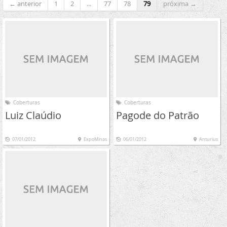
← anterior
1
2
...
77
78
79
próxima →
Coberturas
Coberturas
Luiz Claúdio
Pagode do Patrão
07/01/2012
ExpoMinas
06/01/2012
Anturius