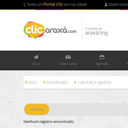
Portal Clic
Tenha um
em sua cidade
Quem somo
O portal de
araxá/mg
Início
Coberturas
Agenda
Início
Classificados
1 até 4 de 4 registros
Imóveis
Nenhum registro encontrado.