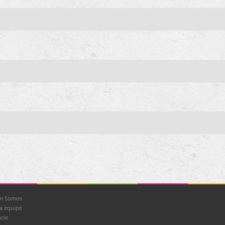
m Somos
a equipe
cie