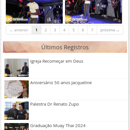
← anterior
1
2
3
4
5
6
7
próxima →
Últimos Registros
Igreja Recomeçar em Deus
Aniversário 50 anos Jacqueline
Palestra Dr Renato Zupo
Graduação Muay Thai 2024