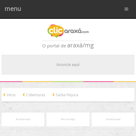
menu
araxá/mg
O portal de
Início
Coberturas
Santa Feijuca